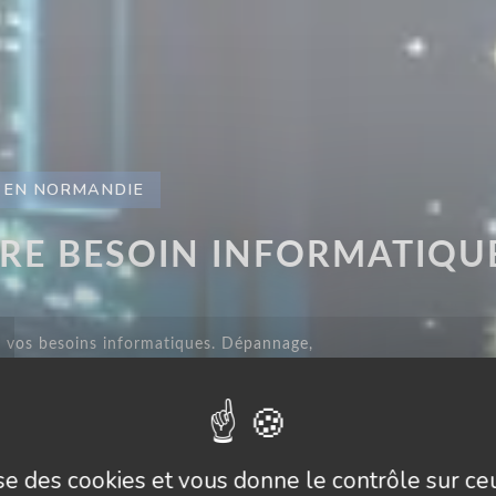
& EN NORMANDIE
TRE BESOIN INFORMATIQU
 vos besoins informatiques. Dépannage,
projets : confiez-nous votre informatique
lise des cookies et vous donne le contrôle sur c