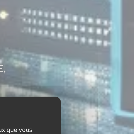
E,
eux que vous