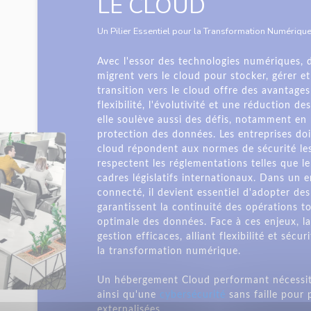
LE CLOUD
Un Pilier Essentiel pour la Transformation Numériqu
Avec l'essor des technologies numériques, d
migrent vers le cloud pour stocker, gérer et
transition vers le cloud offre des avantages
flexibilité, l'évolutivité et une réduction 
elle soulève aussi des défis, notamment en 
protection des données. Les entreprises doi
cloud répondent aux normes de sécurité les 
respectent les réglementations telles que 
cadres législatifs internationaux. Dans un 
connecté, il devient essentiel d'adopter de
garantissent la continuité des opérations t
optimale des données. Face à ces enjeux, la
gestion efficaces, alliant flexibilité et sécu
la transformation numérique.
Un hébergement Cloud performant nécessi
ainsi qu'une
cybersécurité
sans faille pour
externalisées.