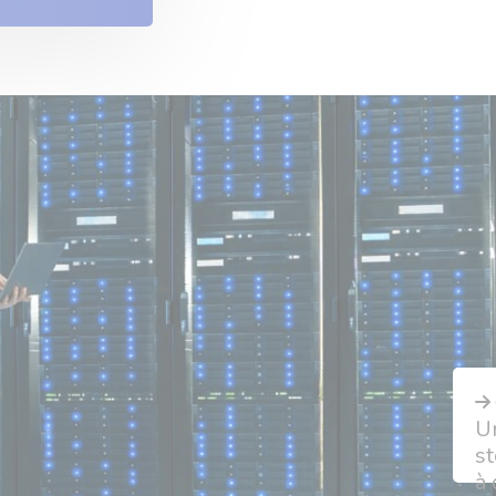
Un
st
à 