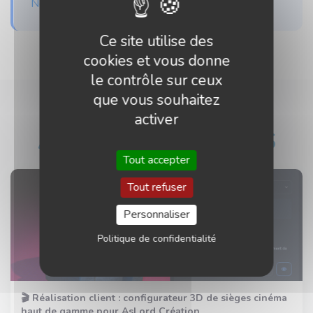
Nous contacter
Ce site utilise des
cookies et vous donne
le contrôle sur ceux
que vous souhaitez
activer
ARTICLES SIMILAIRES
Tout accepter
Tout refuser
Personnaliser
Politique de confidentialité
🎬 Réalisation client : configurateur 3D de sièges cinéma
haut de gamme pour AsLord Création