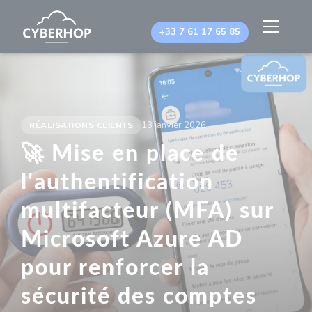
Panneau de gestion des cookies
+33 7 61 17 65 85
13 janvier 2026
RÉALISATIONS CLIENTS
🚀 Mise en place de
l'authentification
multifacteur (MFA) sur
Microsoft Azure AD
pour renforcer la
sécurité des comptes