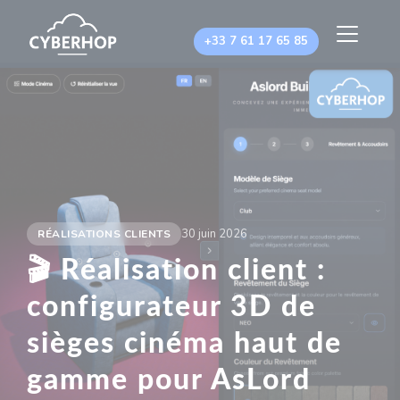
Panneau de gestion des cookies
+33 7 61 17 65 85
30 juin 2026
RÉALISATIONS CLIENTS
🎬 Réalisation client :
configurateur 3D de
sièges cinéma haut de
gamme pour AsLord