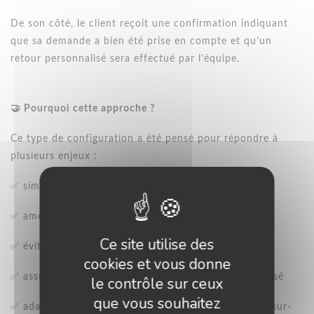
De son côté, le client reçoit une confirmation indiquant
que sa demande a bien été prise en compte et qu’un
retour personnalisé sera effectué par l’équipe.
🤝 Pourquoi cette approche ?
Ce type de configuration a été pensé pour répondre à
plusieurs enjeux :
✅ simplifier un processus de configuration complexe
✅ améliorer la compréhension grâce à la 3D
Ce site utilise des
✅ éviter les erreurs de conception
cookies et vous donne
✅ assurer un accompagnement humain et personnalisé
le contrôle sur ceux
que vous souhaitez
✅ adapter l’expérience à un produit haut de gamme sur-