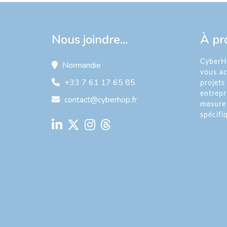
Nous joindre...
À pr
CyberHo
Normandie
vous a
+33 7 61 17 65 85
projets
entrepr
contact@cyberhop.fr
mesure 
spécifi