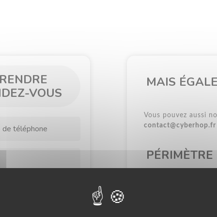
RENDRE
MAIS ÉGAL
NDEZ-VOUS
Vous pouvez aussi no
contact@cyberhop.fr
PÉRIMÈTRE
Nous intervenons dan
ou en déplacement ph