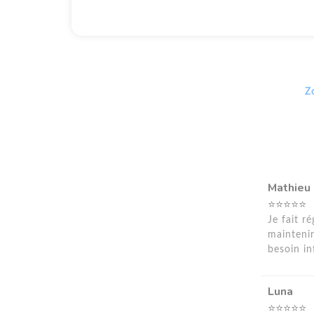
Z
Mathieu
⭐⭐⭐⭐⭐
Je fait r
mainteni
besoin in
Luna
⭐⭐⭐⭐⭐