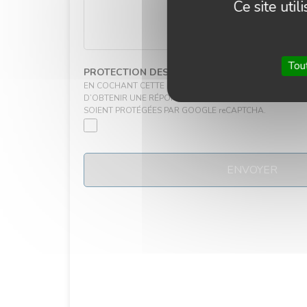
Ce site uti
Tou
PROTECTION DES DONNÉES
EN COCHANT CETTE CASE, J’ACCEPTE D’ENVOYER CES 
D’OBTENIR UNE RÉPONSE À MA DEMANDE. ET J’ACCEP
SOIENT PROTÉGÉES PAR GOOGLE reCAPTCHA.
ENVOYER