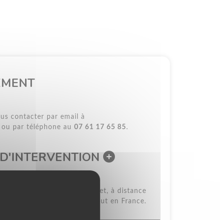
EMENT
us contacter par email à
ou par téléphone au
07 61 17 65 85
.
 D'INTERVENTION
s le Calvados et la Manche, et, à distance
ysique (sur demande), partout en France.