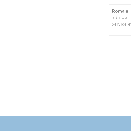
Romain
⭐⭐⭐⭐⭐
Service e