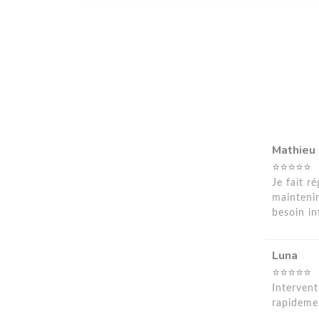
Mathieu
⭐⭐⭐⭐⭐
Je fait r
mainteni
besoin in
Luna
⭐⭐⭐⭐⭐
Intervent
rapideme