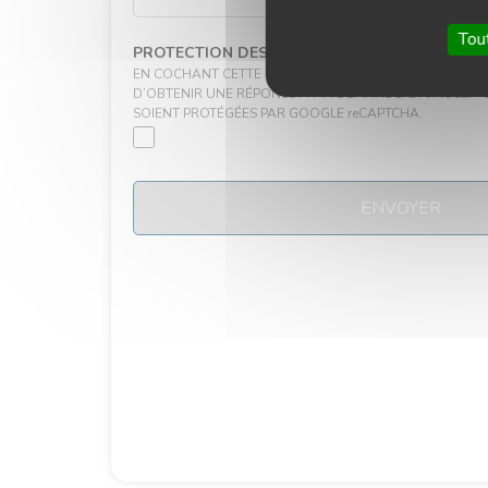
Tou
PROTECTION DES DONNÉES
EN COCHANT CETTE CASE, J’ACCEPTE D’ENVOYER CES 
D’OBTENIR UNE RÉPONSE À MA DEMANDE. ET J’ACCEP
SOIENT PROTÉGÉES PAR GOOGLE reCAPTCHA.
ENVOYER