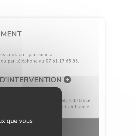
EMENT
us contacter par email à
ou par téléphone au
07 61 17 65 85
.
 D'INTERVENTION
s le Calvados et la Manche, et, à distance
ysique (sur demande), partout en France.
eux que vous