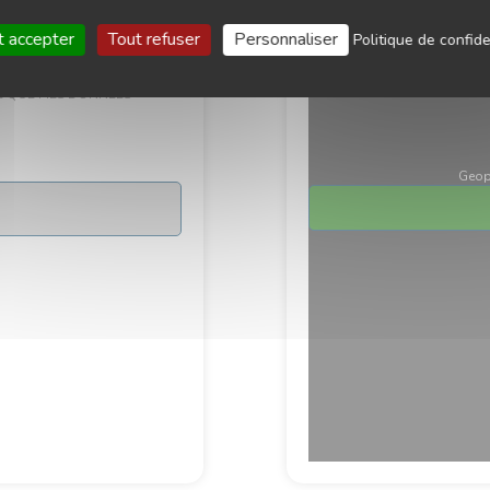
t accepter
Tout refuser
Personnaliser
Politique de confide
INFORMATIONS DANS LE BUT
TE QUE MES DONNÉES
Geop