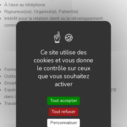
À l’aise au téléphone
Rigoureux(se), Organisé(e), Patient(e)
Intérêt pour la relation client ou le développement
commercial B2B
CE QUE NOUS
Ce site utilise des
FOURNISSONS
cookies et vous donne
le contrôle sur ceux
Formation et accompagnement
que vous souhaitez
Outils de travail fournis
Encadrement régulier
activer
Expérience concrète en développement commercial B2B
dans le secteur informatique
Tout accepter
Travail 100 % à distance
Tout refuser
OBJECTIF DU POSTE
Personnaliser