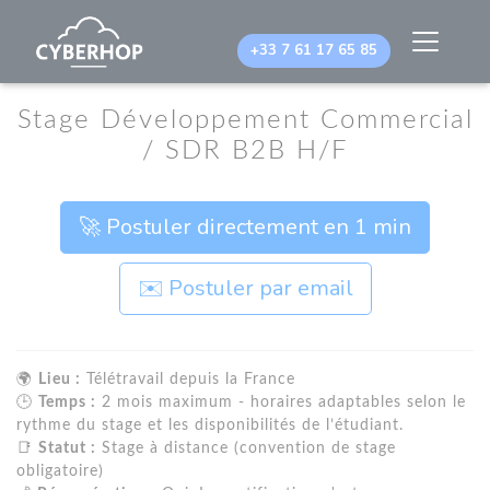
Panneau de gestion des cookies
+33 7 61 17 65 85
Stage Développement Commercial
/ SDR B2B H/F
🚀 Postuler directement en 1 min
✉️ Postuler par email
🌍
Lieu :
Télétravail depuis la France
🕒
Temps :
2 mois maximum - horaires adaptables selon le
rythme du stage et les disponibilités de l’étudiant.
📑
Statut :
Stage à distance (convention de stage
obligatoire)