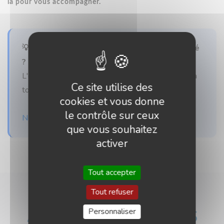
là pour vous accompagner.
💡 Besoin d'un accompagnement personnalisé
?
L'équipe CyberHop est disponible pour répondre à
Ce site utilise des
toutes vos questions informatique.
cookies et vous donne
le contrôle sur ceux
Nous contacter
que vous souhaitez
activer
Tout accepter
Tout refuser
Personnaliser
ARTICLES SIMILAIRES