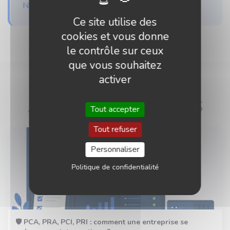
Nous contacter
Ce site utilise des
cookies et vous donne
le contrôle sur ceux
que vous souhaitez
activer
ARTICLES SIMILAIRES
Tout accepter
Tout refuser
Personnaliser
Politique de confidentialité
🛡️ PCA, PRA, PCI, PRI : comment une entreprise se