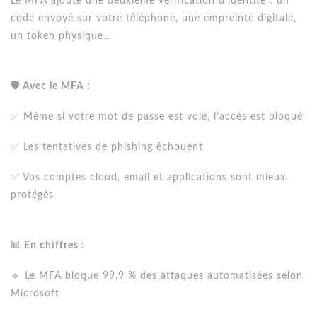
Le MFA ajoute une deuxième vérification d'identité : un
code envoyé sur votre téléphone, une empreinte digitale,
un token physique…
🛡️ Avec le MFA :
✅ Même si votre mot de passe est volé, l'accès est bloqué
✅ Les tentatives de phishing échouent
✅ Vos comptes cloud, email et applications sont mieux
protégés
📊 En chiffres :
🔹 Le MFA bloque 99,9 % des attaques automatisées selon
Microsoft