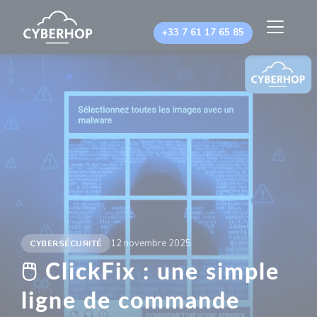
Panneau de gestion des cookies
+33 7 61 17 65 85
12 novembre 2025
CYBERSÉCURITÉ
🖱️ ClickFix : une simple
ligne de commande