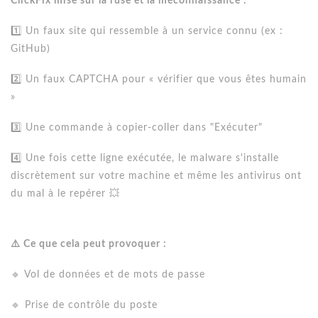
ClickFix mise sur la ruse et la méconnaissance :
1️⃣ Un faux site qui ressemble à un service connu (ex :
GitHub)
2️⃣ Un faux CAPTCHA pour « vérifier que vous êtes humain
»
3️⃣ Une commande à copier-coller dans "Exécuter"
4️⃣ Une fois cette ligne exécutée, le malware s'installe
discrètement sur votre machine et même les antivirus ont
du mal à le repérer 💥
⚠️ Ce que cela peut provoquer :
🔹 Vol de données et de mots de passe
🔹 Prise de contrôle du poste