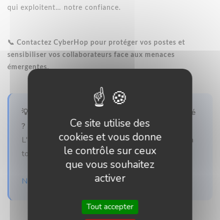
qui exploitent… notre confiance.
📞 Contactez CyberHop pour protéger vos postes et
sensibiliser vos collaborateurs face aux menaces
émergentes.
💡 Besoin d'un accompagnement personnalisé
Ce site utilise des
?
cookies et vous donne
L'équipe CyberHop est disponible pour répondre à
le contrôle sur ceux
toutes vos questions informatique.
que vous souhaitez
activer
Nous contacter
Tout accepter