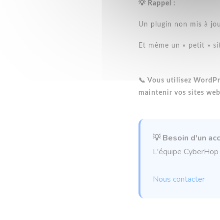
💡 Rappel :
Un plugin non mis à jou
Et même un « petit » si
📞 Vous utilisez WordP
maintenir vos sites web
💡 Besoin d'un a
L'équipe CyberHop e
Nous contacter