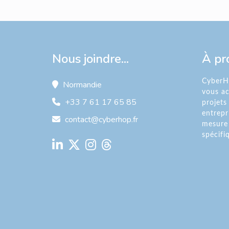
Nous joindre...
À pr
CyberHo
Normandie
vous a
+33 7 61 17 65 85
projets
entrepr
contact@cyberhop.fr
mesure 
spécifi